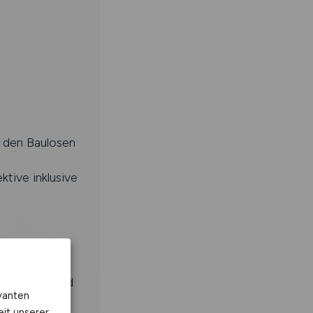
 den Baulosen
tive inklusive
leitenden
, Wochen- und
vanten
eit unserer