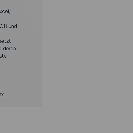
xcel,
(C1) und
setzt
d deren
ate
ts