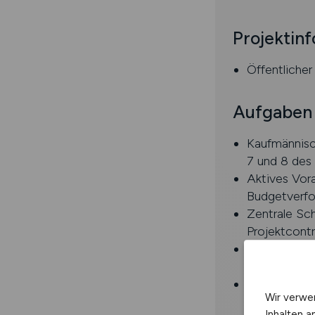
Projektin
Öffentliche
Aufgaben
Kaufmännisc
7 und 8 des
Aktives Vora
Budgetverfo
Zentrale Sch
Projektcontr
Enge Abstim
Dienstleiste
Teilnahme so
Wir verwe
Monatsmeet
Inhalten a