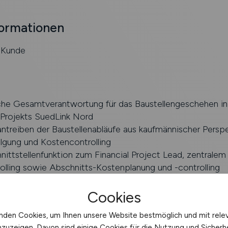
formationen
r Kunde
he Gesamtverantwortung für das Baustellengeschehen in
 Projekts SuedLink Nord
ntreiben der Baustellenabläufe aus kaufmännischer Perspek
lgung und Kostencontrolling
nittstellenfunktion zum Financial Project Lead, zentralem
olling sowie Abschnitts-Kostenplanung und -controlling
mung mit Bauüberwachung, Baukoordination und baubeg
rn vor Ort
Cookies
wie Vor- und Nachbereitung aller relevanten Baustellen-
nden Cookies, um Ihnen unsere Website bestmöglich und mit rele
ings
nzuzeigen. Davon sind einige Cookies für die Nutzung und Sicherh