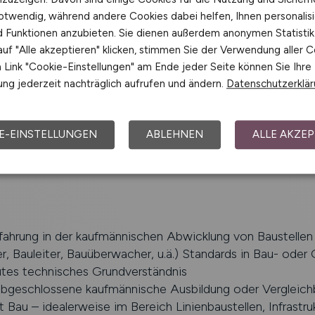
Aufmaßblätter hinsichtlich der tatsächlich erbrachten Lei
otwendig, während andere Cookies dabei helfen, Ihnen personalisi
nd Funktionen anzubieten. Sie dienen außerdem anonymen Statisti
üfung und Abgleich mit Aufmaßen sowie Nutzung der 
uf "Alle akzeptieren" klicken, stimmen Sie der Verwendung aller C
üfrechnungen und Leistungsverrechnung
Link "Cookie-Einstellungen" am Ende jeder Seite können Sie Ihre
onitoring der Leistungserbringung und Pflege der Abrech
ng jederzeit nachträglich aufrufen und ändern.
Datenschutzerklä
von Nachträgen und Claims sowie kaufmännische Unterst
ement inklusive Reporting
E-EINSTELLUNGEN
ABLEHNEN
ALLE AKZEP
hes Reporting (Forecast, Mittelabflussplanung) sowie Un
tsleitung und Mitwirkung bei SAP-Freigaben (Rechnunge
fahrung in der kaufmännischen Abwicklung von Baustellen (
, Bauleiter, Bauüberwacher, u.ä.) Standards in Bau- oder
utes technisches Grundverständnis
 abgeschlossene kaufmännische Ausbildung oder Vergleich
Bau – idealerweise im Bereich Linienbaustellen, Infrastru