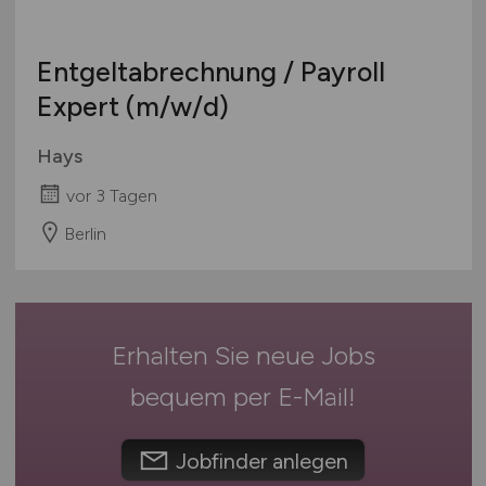
Hamburg
Bachelor-/ Master-/ Diplom-Arbeit
Hessen
Studentenjobs / Werkstudenten
Entgeltabrechnung / Payroll
Mecklenburg-Vorpommern
Ausbildung / Studium
Expert
(m/w/d)
Niedersachsen
Praktikum
Nordrhein-Westfalen
Hays
Rheinland-Pfalz
vor 3 Tagen
Saarland
Sachsen
Berlin
Sachsen-Anhalt
Schleswig-Holstein
Thüringen
Erhalten Sie neue Jobs
Deutschlandweit
Österreich
bequem per
E-Mail
!
Schweiz
Europa
Jobfinder anlegen
International