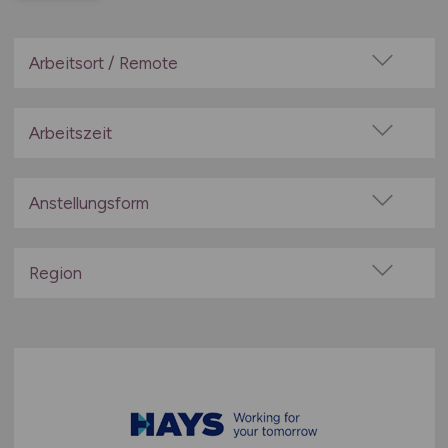
Arbeitsort / Remote
Vor Ort (kein Home-Office)
Home-Office möglich / Hybrid
Arbeitszeit
100% Remote
Vollzeit
Überwiegend Remote (>50%)
Teilzeit
Anstellungsform
Remote aus dem Ausland möglich
Festanstellung
befristete Anstellung
Region
Leitung / Führung
Baden-Württemberg
Geschäftsleitung / Vorstand
Bayern
Projektarbeit / Freelancer
Berlin
Arbeitnehmerüberlassung
Brandenburg
geringfügige Beschäftigung / Minijob
Bremen
Berufseinstieg / Trainee