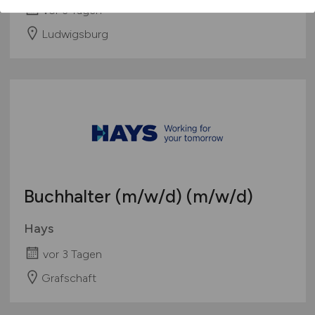
vor 3 Tagen
Ludwigsburg
Buchhalter
(m/w/d)
(m/w/d)
Hays
vor 3 Tagen
Grafschaft