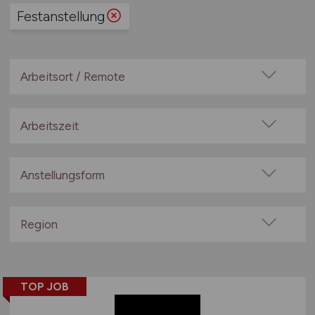
Festanstellung
Arbeitsort / Remote
Vor Ort (kein Home-Office)
Home-Office möglich / Hybrid
Arbeitszeit
100% Remote
Vollzeit
Überwiegend Remote (>50%)
Teilzeit
Anstellungsform
Remote aus dem Ausland möglich
Festanstellung
befristete Anstellung
Region
Leitung / Führung
Baden-Württemberg
Geschäftsleitung / Vorstand
Bayern
Projektarbeit / Freelancer
TOP JOB
Berlin
Arbeitnehmerüberlassung
Brandenburg