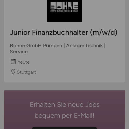
geringfügige Beschäftigung / Minijob
Bremen
Berufseinstieg / Trainee
Hamburg
Bachelor-/ Master-/ Diplom-Arbeit
Hessen
Studentenjobs / Werkstudenten
Junior Finanzbuchhalter
(m/w/d)
Mecklenburg-Vorpommern
Ausbildung / Studium
Niedersachsen
Bohne GmbH Pumpen | Anlagentechnik |
Praktikum
Nordrhein-Westfalen
Service
Rheinland-Pfalz
heute
Saarland
Stuttgart
Sachsen
Sachsen-Anhalt
Schleswig-Holstein
Thüringen
Erhalten Sie neue Jobs
Deutschlandweit
bequem per
E-Mail
!
Österreich
Schweiz