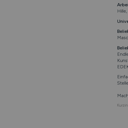
Arbe
Hille
Univ
Belie
Masc
Belie
Endl
Kuns
EDEK
Einfa
Stell
Mache
Kurzin