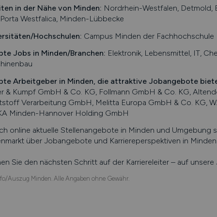
iten in der Nähe von
Minden
:
Nordrhein-Westfalen, Detmold, 
, Porta Westfalica, Minden-Lübbecke
ersitäten/Hochschulen:
Campus Minden der Fachhochschule B
bte Jobs in
Minden
/Branchen
:
Elektronik, Lebensmittel, IT, Ch
hinenbau
bte Arbeitgeber in
Minden
, die attraktive Jobangebote biet
er & Kumpf GmbH & Co. KG, Follmann GmbH & Co. KG, Altendo
tstoff Verarbeitung GmbH, Melitta Europa GmbH & Co. KG, 
A Minden-Hannover Holding GmbH
ch online aktuelle Stellenangebote in
Minden
und Umgebung suc
enmarkt über Jobangebote und Karriereperspektiven in
Minden
n Sie den nächsten Schritt auf der Karriereleiter – auf unser
fo/Auszug Minden. Alle Angaben ohne Gewähr.