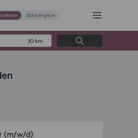
itnehmer
Arbeitgeber
den
r
(m/w/d)