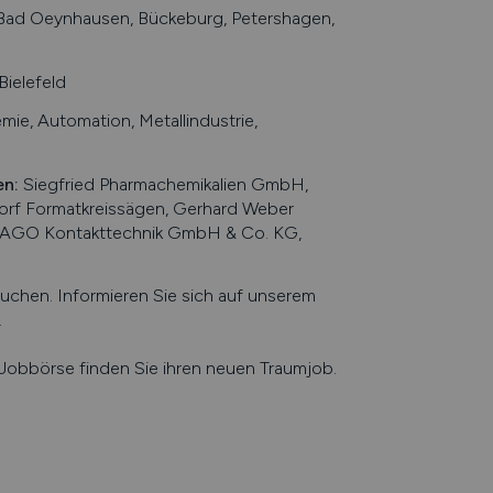
Bad Oeynhausen, Bückeburg, Petershagen,
ielefeld
emie, Automation, Metallindustrie,
en
:
Siegfried Pharmachemikalien GmbH,
rf Formatkreissägen, Gerhard Weber
WAGO Kontakttechnik GmbH & Co. KG,
hen. Informieren Sie sich auf unserem
.
e Jobbörse finden Sie ihren neuen Traumjob.