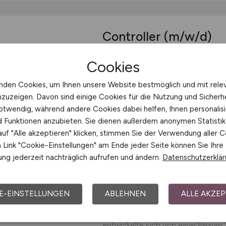
Controller
(m/w/d)
Über das Unternehmen Für meinen 
Cookies
Kunden aus dem Maschinenbau suc
Minden. Aufgaben Erstellung und
nden Cookies, um Ihnen unsere Website bestmöglich und mit rele
KonzernreportingsUnterstützung be
nzuzeigen. Davon sind einige Cookies für die Nutzung und Sicherh
otwendig, während andere Cookies dabei helfen, Ihnen personalisi
Hays
nd Funktionen anzubieten. Sie dienen außerdem anonymen Statisti
13.06.2026
Minden
uf "Alle akzeptieren" klicken, stimmen Sie der Verwendung aller C
Link "Cookie-Einstellungen" am Ende jeder Seite können Sie Ihre
ng jederzeit nachträglich aufrufen und ändern.
Datenschutzerklä
Bilanzbuchhalter
(m/
E-EINSTELLUNGEN
ABLEHNEN
ALLE AKZEP
Über das Unternehmen Mein Man
entwickelte sich von einer kleinen