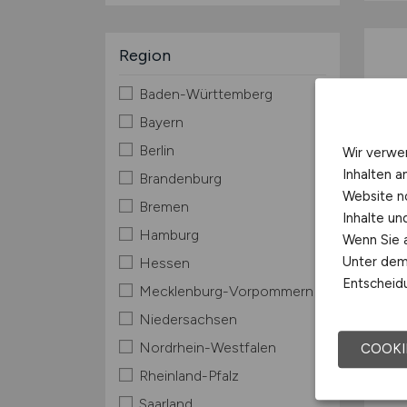
Region
Baden-Württemberg
Bayern
Berlin
Wir verwe
Inhalten a
Brandenburg
Website n
Bremen
Inhalte u
Hamburg
Wenn Sie a
Unter dem 
Hessen
Entscheidu
Mecklenburg-Vorpommern
Niedersachsen
Nordrhein-Westfalen
COOKI
Rheinland-Pfalz
Saarland