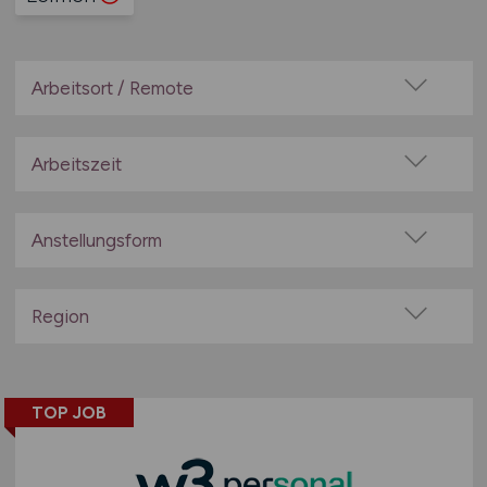
Arbeitsort / Remote
Vor Ort (kein Home-Office)
Home-Office möglich / Hybrid
Arbeitszeit
100% Remote
Vollzeit
Überwiegend Remote (>50%)
Teilzeit
Anstellungsform
Remote aus dem Ausland möglich
Festanstellung
befristete Anstellung
Region
Leitung / Führung
Baden-Württemberg
Geschäftsleitung / Vorstand
Bayern
Projektarbeit / Freelancer
TOP JOB
Berlin
Arbeitnehmerüberlassung
Brandenburg
geringfügige Beschäftigung / Minijob
Bremen