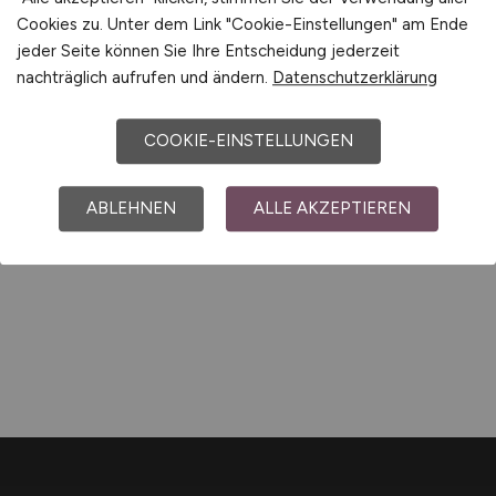
Einfach online aktuelle Stellenangebote in
Leimen
Cookies zu. Unter dem Link "Cookie-Einstellungen" am Ende
und Umgebung suchen. Informieren Sie sich auf
jeder Seite können Sie Ihre Entscheidung jederzeit
unserem Stellenmarkt über Jobangebote und
nachträglich aufrufen und ändern.
Datenschutzerklärung
Karriereperspektiven in
Leimen
.
COOKIE-EINSTELLUNGEN
Machen Sie den nächsten Schritt auf der
Karriereleiter – auf unsere Jobbörse finden Sie ihren
ABLEHNEN
ALLE AKZEPTIEREN
neuen Traumjob.
Kurzinfo/Auszug Leimen. Alle Angaben ohne Gewähr.