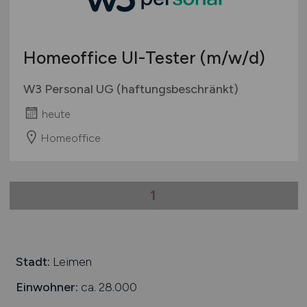
Berufseinstieg / Trainee
Hamburg
Bachelor-/ Master-/ Diplom-Arbeit
Hessen
Studentenjobs / Werkstudenten
Homeoffice UI-Tester
(m/w/d)
Mecklenburg-Vorpommern
Ausbildung / Studium
Niedersachsen
W3 Personal UG (haftungsbeschränkt)
Praktikum
Nordrhein-Westfalen
heute
Rheinland-Pfalz
Homeoffice
Saarland
Sachsen
Sachsen-Anhalt
1
Schleswig-Holstein
Thüringen
Deutschlandweit
Österreich
Stadt:
Leimen
Schweiz
Einwohner:
ca. 28.000
Europa