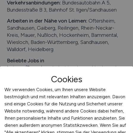
Verkehrsanbindungen:
Bundesautobahn A 5,
International
Bundesstraße B 3, Bahnhof St. Ilgen/Sandhausen
Arbeiten in der Nähe von
Leimen
:
Oftersheim,
Sandhausen, Gaiberg, Reilingen, Rhein-Neckar-
Kreis, Mauer, Nußloch, Hockenheim, Bammental,
Wiesloch, Baden-Württemberg, Sandhausen,
Walldorf, Heidelberg
Beliebte Jobs in
Leimen
/Branchen
:
Industrieanlagen, Hoch- und
Tiefbau, Technik, Maschinenbau, Transport, Pflege,
Cookies
Dienstleistungen
Wir verwenden Cookies, um Ihnen unsere Website
Beliebte Arbeitgeber in
Leimen
, die attraktive
bestmöglich und mit relevanten Inhalten anzuzeigen. Davon
Jobangebote bieten
:
Sauter Industrieprodukte &
sind einige Cookies für die Nutzung und Sicherheit unserer
Service, Railtec Automation Technology GmbH,
Website notwendig, während andere Cookies dabei helfen,
Container Weis Entsorgung GmbH, Winkler
Ihnen personalisierte Inhalte und Funktionen anzubieten. Sie
Kunststoffe GmbH, HeidelbergCement AG, M & S
dienen außerdem anonymen Statistikzwecken. Wenn Sie auf
Bau GmbH
"Alle akzeptieren" klicken, stimmen Sie der Verwendung aller