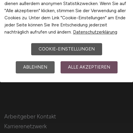
dienen außerdem anonymen Statistikzwecken. Wenn Sie auf
International
"Alle akzeptieren" klicken, stimmen Sie der Verwendung aller
Cookies zu. Unter dem Link "Cookie-Einstellungen" am Ende
jeder Seite können Sie Ihre Entscheidung jederzeit
nachträglich aufrufen und ändern.
Datenschutzerklärung
Für Arbeitnehmer
COOKIE-EINSTELLUNGEN
Finanzwesen Jobs suchen
Jobfinder
ABLEHNEN
ALLE AKZEPTIEREN
Arbeitnehmer Registrierung
Arbeitgeber Kontakt
Karrierenetzwerk