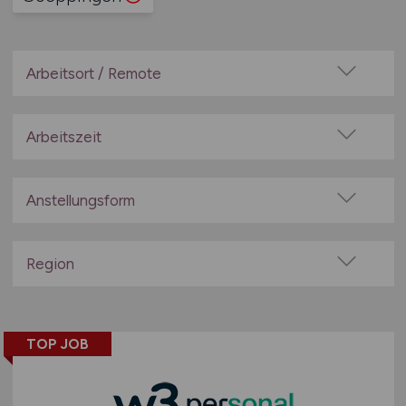
Arbeitsort / Remote
Vor Ort (kein Home-Office)
Home-Office möglich / Hybrid
Arbeitszeit
100% Remote
Vollzeit
Überwiegend Remote (>50%)
Teilzeit
Anstellungsform
Remote aus dem Ausland möglich
Festanstellung
befristete Anstellung
Region
Leitung / Führung
Baden-Württemberg
Geschäftsleitung / Vorstand
Bayern
Projektarbeit / Freelancer
TOP JOB
Berlin
Arbeitnehmerüberlassung
Brandenburg
geringfügige Beschäftigung / Minijob
Bremen