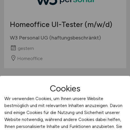
Berufseinstieg / Trainee
Hamburg
Bachelor-/ Master-/ Diplom-Arbeit
Hessen
Studentenjobs / Werkstudenten
Homeoffice UI-Tester
(m/w/d)
Mecklenburg-Vorpommern
Ausbildung / Studium
Niedersachsen
W3 Personal UG (haftungsbeschränkt)
Praktikum
Nordrhein-Westfalen
gestern
Rheinland-Pfalz
Homeoffice
Saarland
Sachsen
Sachsen-Anhalt
1
Schleswig-Holstein
Cookies
Thüringen
Wir verwenden Cookies, um Ihnen unsere Website
Deutschlandweit
bestmöglich und mit relevanten Inhalten anzuzeigen. Davon
Österreich
sind einige Cookies für die Nutzung und Sicherheit unserer
Schweiz
Website notwendig, während andere Cookies dabei helfen,
Europa
Ihnen personalisierte Inhalte und Funktionen anzubieten. Sie