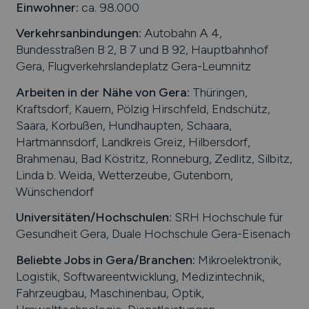
Einwohner:
ca. 98.000
Verkehrsanbindungen:
Autobahn A 4,
Bundesstraßen B 2, B 7 und B 92, Hauptbahnhof
Gera, Flugverkehrslandeplatz Gera-Leumnitz
Arbeiten in der Nähe von
Gera
:
Thüringen,
Kraftsdorf, Kauern, Pölzig Hirschfeld, Endschütz,
Saara, Korbußen, Hundhaupten, Schaara,
Hartmannsdorf, Landkreis Greiz, Hilbersdorf,
Brahmenau, Bad Köstritz, Ronneburg, Zedlitz, Silbitz,
Linda b. Weida, Wetterzeube, Gutenborn,
Wünschendorf
Universitäten/Hochschulen:
SRH Hochschule für
Gesundheit Gera, Duale Hochschule Gera-Eisenach
Beliebte Jobs in
Gera
/Branchen
:
Mikroelektronik,
Logistik, Softwareentwicklung, Medizintechnik,
Fahrzeugbau, Maschinenbau, Optik,