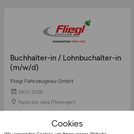
Buchhalter-in / Lohnbuchalter-in
(m/w/d)
Fliegl Fahrzeugbau GmbH
29.07.2026
Triptis bei Jena (Thüringen)
Cookies