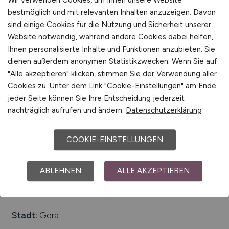
Wir verwenden Cookies, um Ihnen unsere Website
bestmöglich und mit relevanten Inhalten anzuzeigen. Davon
sind einige Cookies für die Nutzung und Sicherheit unserer
Website notwendig, während andere Cookies dabei helfen,
Ihnen personalisierte Inhalte und Funktionen anzubieten. Sie
Controller
(m/w/d)
dienen außerdem anonymen Statistikzwecken. Wenn Sie auf
"Alle akzeptieren" klicken, stimmen Sie der Verwendung aller
Hays
Cookies zu. Unter dem Link "Cookie-Einstellungen" am Ende
jeder Seite können Sie Ihre Entscheidung jederzeit
28.06.2026
nachträglich aufrufen und ändern.
Datenschutzerklärung
Zeitz
COOKIE-EINSTELLUNGEN
1
ABLEHNEN
ALLE AKZEPTIEREN
Stadt:
Gera