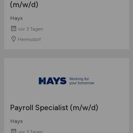
(m/w/d)
International
Hays
vor 3 Tagen
Hermsdorf
Payroll Specialist
(m/w/d)
Hays
vor 3 Tagen