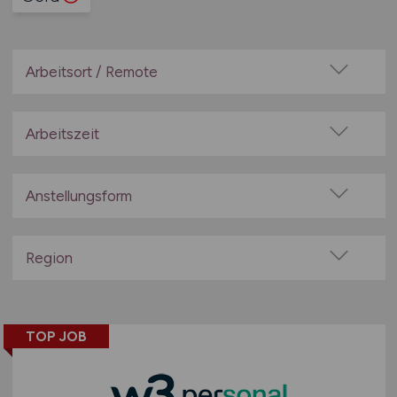
Arbeitsort / Remote
Vor Ort (kein Home-Office)
Home-Office möglich / Hybrid
Arbeitszeit
100% Remote
Vollzeit
Überwiegend Remote (>50%)
Teilzeit
Anstellungsform
Remote aus dem Ausland möglich
Festanstellung
befristete Anstellung
Region
Leitung / Führung
Baden-Württemberg
Geschäftsleitung / Vorstand
Bayern
Projektarbeit / Freelancer
TOP JOB
Berlin
Arbeitnehmerüberlassung
Brandenburg
geringfügige Beschäftigung / Minijob
Bremen