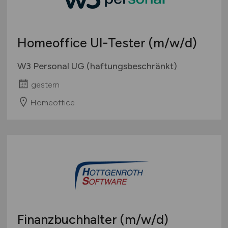
Berufseinstieg / Trainee
Hamburg
Bachelor-/ Master-/ Diplom-Arbeit
Hessen
Studentenjobs / Werkstudenten
Homeoffice UI-Tester
(m/w/d)
Mecklenburg-Vorpommern
Ausbildung / Studium
Niedersachsen
W3 Personal UG (haftungsbeschränkt)
Praktikum
Nordrhein-Westfalen
gestern
Rheinland-Pfalz
Homeoffice
Saarland
Sachsen
Sachsen-Anhalt
Schleswig-Holstein
Thüringen
Deutschlandweit
Österreich
Schweiz
Finanzbuchhalter
(m/w/d)
Europa