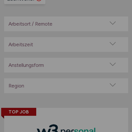
Arbeitsort / Remote
Vor Ort (kein Home-Office)
Home-Office möglich / Hybrid
Arbeitszeit
100% Remote
Vollzeit
Überwiegend Remote (>50%)
Teilzeit
Anstellungsform
Remote aus dem Ausland möglich
Festanstellung
befristete Anstellung
Region
Leitung / Führung
Baden-Württemberg
Geschäftsleitung / Vorstand
Bayern
Projektarbeit / Freelancer
TOP JOB
Berlin
Arbeitnehmerüberlassung
Brandenburg
geringfügige Beschäftigung / Minijob
Bremen