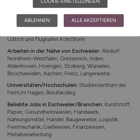
COOKIE-EINSTELLUNGEN
Einwohner:
ca. 58.000
Verkehrsanbindungen:
Bundesautobahn A 4,
ABLEHNEN
ALLE AKZEPTIEREN
Eschweiler Hauptbahnhof, die nächsten Flughäfen
sind der Maastricht Aachen Airport, Flughafen
Lüttich und Flughafen Köln/Bonn
Arbeiten in der Nähe von
Eschweiler
:
Alsdorf,
Nordrhein-Westfalen, Gressenich, Inden,
Aldenhoven, Hoengen, Stolberg, Würselen,
Broichweiden, Aachen, Frenz, Langerwehe
Universitäten/Hochschulen:
Studienzentrum der
FernUni Hagen, Berufskolleg
Beliebte Jobs in
Eschweiler
/Branchen
:
Kunststoff,
Papier, Gesundheitswesen, Handwerk,
Nahrungsmittel, Handel, Baugewerbe, Logistik,
Feinmechanik, Gießereien, Finanzwesen,
Metallverarbeitung