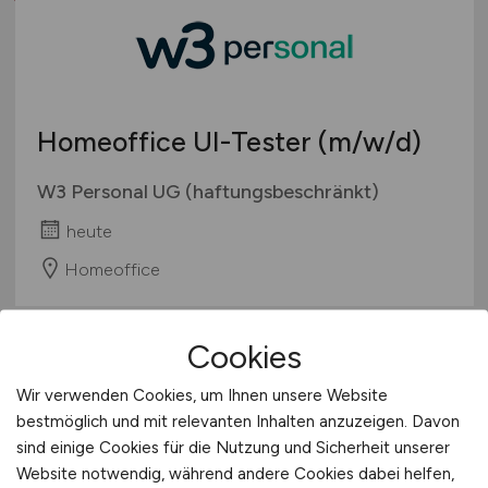
Arbeitnehmerüberlassung
Brandenburg
geringfügige Beschäftigung / Minijob
Bremen
Berufseinstieg / Trainee
Hamburg
Bachelor-/ Master-/ Diplom-Arbeit
Hessen
Studentenjobs / Werkstudenten
Homeoffice UI-Tester
(m/w/d)
Mecklenburg-Vorpommern
Ausbildung / Studium
Niedersachsen
W3 Personal UG (haftungsbeschränkt)
Praktikum
Nordrhein-Westfalen
heute
Rheinland-Pfalz
Homeoffice
Saarland
Sachsen
Sachsen-Anhalt
Cookies
1
Schleswig-Holstein
Wir verwenden Cookies, um Ihnen unsere Website
Thüringen
bestmöglich und mit relevanten Inhalten anzuzeigen. Davon
Deutschlandweit
sind einige Cookies für die Nutzung und Sicherheit unserer
Österreich
Website notwendig, während andere Cookies dabei helfen,