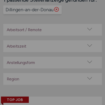
Dillingen-an-der-Donau
Arbeitsort / Remote
Vor Ort (kein Home-Office)
Home-Office möglich / Hybrid
Arbeitszeit
100% Remote
Vollzeit
Überwiegend Remote (>50%)
Teilzeit
Anstellungsform
Remote aus dem Ausland möglich
Festanstellung
befristete Anstellung
Region
Leitung / Führung
Baden-Württemberg
Geschäftsleitung / Vorstand
Bayern
Projektarbeit / Freelancer
TOP JOB
Berlin