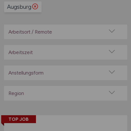
Augsburg
Arbeitsort / Remote
Vor Ort (kein Home-Office)
Home-Office möglich / Hybrid
Arbeitszeit
100% Remote
Vollzeit
Überwiegend Remote (>50%)
Teilzeit
Anstellungsform
Remote aus dem Ausland möglich
Festanstellung
befristete Anstellung
Region
Leitung / Führung
Baden-Württemberg
Geschäftsleitung / Vorstand
Bayern
Projektarbeit / Freelancer
TOP JOB
Berlin
Arbeitnehmerüberlassung
Brandenburg