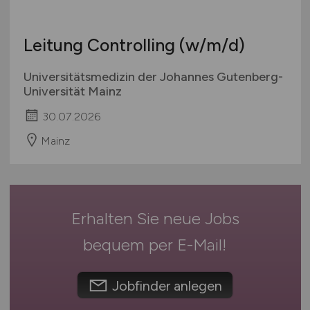
Hamburg
Bachelor-/ Master-/ Diplom-Arbeit
Hessen
Studentenjobs / Werkstudenten
Leitung Controlling
(w/m/d)
Mecklenburg-Vorpommern
Ausbildung / Studium
Niedersachsen
Universitätsmedizin der Johannes Gutenberg-
Praktikum
Nordrhein-Westfalen
Universität Mainz
Rheinland-Pfalz
30.07.2026
Saarland
Mainz
Sachsen
Sachsen-Anhalt
Schleswig-Holstein
Thüringen
Erhalten Sie neue Jobs
Deutschlandweit
bequem per
E-Mail
!
Österreich
Schweiz
Jobfinder anlegen
Europa
International