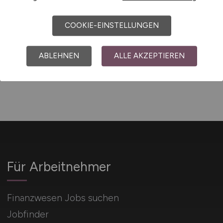
COOKIE-EINSTELLUNGEN
1
ABLEHNEN
ALLE AKZEPTIEREN
Für Arbeitnehmer
Finanzwesen Jobs suchen
Jobfinder