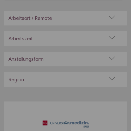
Arbeitsort / Remote
Vor Ort (kein Home-Office)
Home-Office möglich / Hybrid
Arbeitszeit
100% Remote
Vollzeit
Überwiegend Remote (>50%)
Teilzeit
Anstellungsform
Remote aus dem Ausland möglich
Festanstellung
befristete Anstellung
Region
Leitung / Führung
Baden-Württemberg
Geschäftsleitung / Vorstand
Bayern
Projektarbeit / Freelancer
Berlin
Arbeitnehmerüberlassung
Brandenburg
geringfügige Beschäftigung / Minijob
Bremen
Berufseinstieg / Trainee