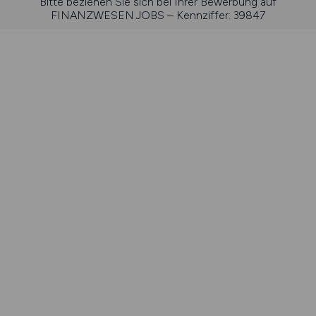
Bitte beziehen Sie sich bei Ihrer Bewerbung auf
FINANZWESEN.JOBS – Kennziffer: 39847