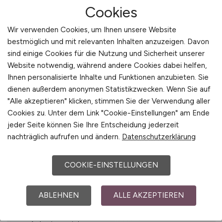
Fundiertes Wissen in
Cookies
Bestandsbewertung,
Produktionscontrolling und Write-off-
Wir verwenden Cookies, um Ihnen unsere Website
Management
bestmöglich und mit relevanten Inhalten anzuzeigen. Davon
Sehr gute SAP-Kenntnisse (FI/CO;
sind einige Cookies für die Nutzung und Sicherheit unserer
Website notwendig, während andere Cookies dabei helfen,
idealerweise auch MM/PP)
Ihnen personalisierte Inhalte und Funktionen anzubieten. Sie
Sicherer Umgang mit Finanzanalysen,
dienen außerdem anonymen Statistikzwecken. Wenn Sie auf
Forecasting, Budgetierung und
"Alle akzeptieren" klicken, stimmen Sie der Verwendung aller
Reporting
Cookies zu. Unter dem Link "Cookie-Einstellungen" am Ende
Sehr gute Deutsch- und
jeder Seite können Sie Ihre Entscheidung jederzeit
Englischkenntnisse
nachträglich aufrufen und ändern.
Datenschutzerklärung
Analytische Stärke, hohe
Eigenverantwortung und Business-
COOKIE-EINSTELLUNGEN
Partnering-Mindset
ABLEHNEN
ALLE AKZEPTIEREN
Benefits