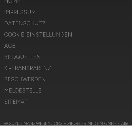
HOME
IMPRESSUM
DATENSCHUTZ
COOKIE-EINSTELLUNGEN
AGB
BILDQUELLEN
KI-TRANSPARENZ
BESCHWERDEN
MELDESTELLE
SITEMAP
© 2026 FINANZWESEN.JOBS – ZIEGELER MEDIEN GMBH • Alle
Rechte vorbehalten.