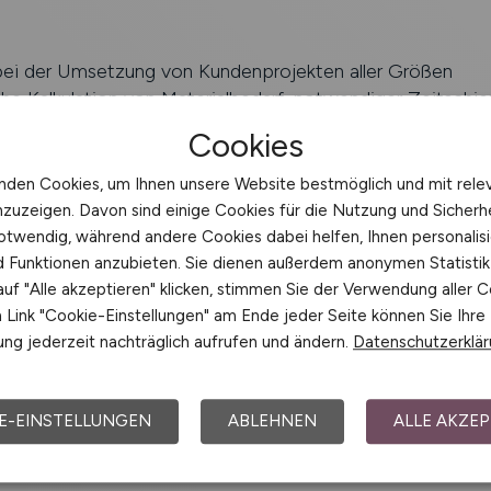
bei der Umsetzung von Kundenprojekten aller Größen
he Kalkulation von Materialbedarf, notwendiger Zeitschi
Kosten in diversen Phasen der laufenden Projekte
Cookies
ergreifende Zusammenarbeit (v. a. Unterstützung des Ver
s)
nden Cookies, um Ihnen unsere Website bestmöglich und mit rele
ener Posten sowie externe und interne Kommunikation
nzuzeigen. Davon sind einige Cookies für die Nutzung und Sicherh
icher Beschaffungswege für diverse Bauteile (Eigenprodu
otwendig, während andere Cookies dabei helfen, Ihnen personalisi
nd Funktionen anzubieten. Sie dienen außerdem anonymen Statisti
uf "Alle akzeptieren" klicken, stimmen Sie der Verwendung aller C
Link "Cookie-Einstellungen" am Ende jeder Seite können Sie Ihre
ng jederzeit nachträglich aufrufen und ändern.
Datenschutzerklä
rufsausbildung z. B. im Bauwesen oder im Maschinenbau
sse der gängigen Kalkulationssoftware (SchüCal, Logical
E-EINSTELLUNGEN
ABLEHNEN
ALLE AKZEP
er Fassaden- oder Metallbaubranche sind von Vorteil