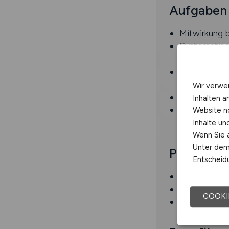
Aufgaben
Mitwirkung 
Systematisc
erwartenden 
Abteilungsüb
Projektteam
Wir verwe
Klärung off
Inhalten a
Analyse mögl
Website n
Zulieferer)
Inhalte u
Wenn Sie a
Unter dem 
Profil
Entscheidu
Passende Be
Gute Kenntni
COOKI
Kenntnisse d