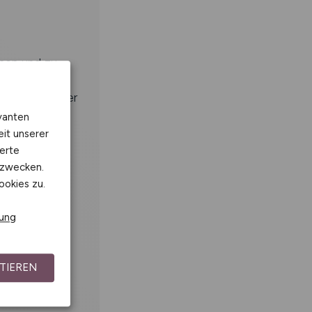
enen und zu
triebs und der
vanten
eit unserer
ktion vs.
erte
kzwecken.
ookies zu.
rung
)
TIEREN