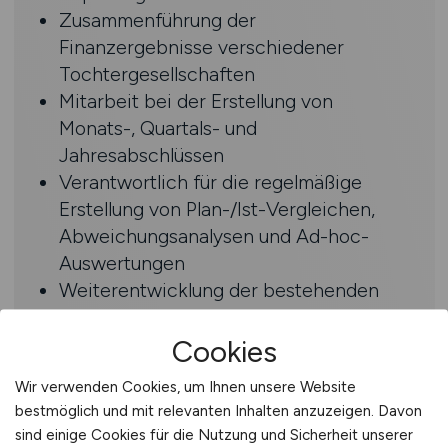
Zusammenführung der
Finanzergebnisse verschiedener
Tochtergesellschaften
Mitarbeit bei der Erstellung von
Monats-, Quartals- und
Jahresabschlüssen
Verantwortlich für die regelmäßige
Erstellung von Plan-/Ist-Vergleichen,
Abweichungsanalysen und Ad-hoc-
Auswertungen
Weiterentwicklung der bestehenden
Controlling-Prozesse und -systeme
Mitwirkung bei Sonderprojekten
Cookies
Wir verwenden Cookies, um Ihnen unsere Website
Profil
bestmöglich und mit relevanten Inhalten anzuzeigen. Davon
sind einige Cookies für die Nutzung und Sicherheit unserer
Abgeschlossenes Studium der