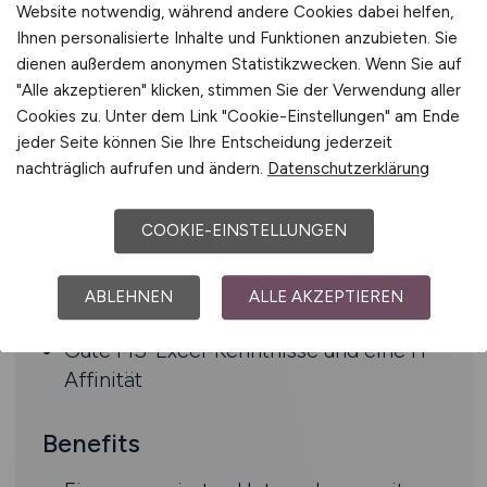
Website notwendig, während andere Cookies dabei helfen,
Wirtschaftswissenschaften mit
Ihnen personalisierte Inhalte und Funktionen anzubieten. Sie
Schwerpunkt Finanzen/Controlling oder
dienen außerdem anonymen Statistikzwecken. Wenn Sie auf
vergleichbare Qualifikation; alternativ
"Alle akzeptieren" klicken, stimmen Sie der Verwendung aller
eine abgeschlossene kaufmännische
Cookies zu. Unter dem Link "Cookie-Einstellungen" am Ende
Ausbildung
jeder Seite können Sie Ihre Entscheidung jederzeit
nachträglich aufrufen und ändern.
Datenschutzerklärung
Profunde Berufserfahrung im
Controlling
Ausgeprägte analytische Fähigkeiten
COOKIE-EINSTELLUNGEN
Einsatzbereitschaft und Teamgeist
Strukturierte, selbständige und
ABLEHNEN
ALLE AKZEPTIEREN
proaktive Arbeitsweise
Gute MS-Excel-Kenntnisse und eine IT
Affinität
Benefits