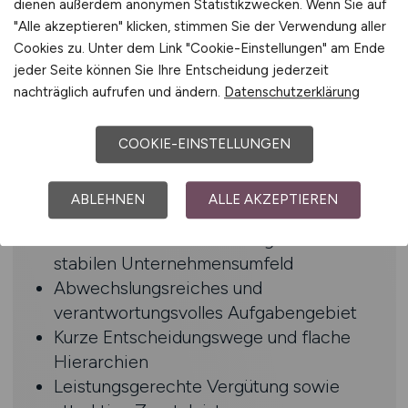
dienen außerdem anonymen Statistikzwecken. Wenn Sie auf
Sicherer Umgang mit MS Office,
"Alle akzeptieren" klicken, stimmen Sie der Verwendung aller
insbesondere Excel
Cookies zu. Unter dem Link "Cookie-Einstellungen" am Ende
Strukturierte, sorgfältige und
jeder Seite können Sie Ihre Entscheidung jederzeit
nachträglich aufrufen und ändern.
Datenschutzerklärung
eigenverantwortliche Arbeitsweise
Hohes Maß an Zuverlässigkeit und
Teamfähigkeit
COOKIE-EINSTELLUNGEN
Benefits
ABLEHNEN
ALLE AKZEPTIEREN
Unbefristete Festanstellung in einem
stabilen Unternehmensumfeld
Abwechslungsreiches und
verantwortungsvolles Aufgabengebiet
Kurze Entscheidungswege und flache
Hierarchien
Leistungsgerechte Vergütung sowie