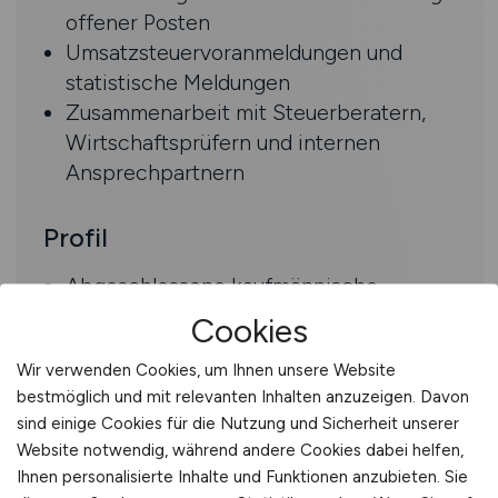
offener Posten
Umsatzsteuervoranmeldungen und
statistische Meldungen
Zusammenarbeit mit Steuerberatern,
Wirtschaftsprüfern und internen
Ansprechpartnern
Profil
Abgeschlossene kaufmännische
Ausbildung, idealerweise mit
Cookies
Weiterbildung im Bereich
Wir verwenden Cookies, um Ihnen unsere Website
Finanzbuchhaltung
bestmöglich und mit relevanten Inhalten anzuzeigen. Davon
Einschlägige Berufserfahrung in der
sind einige Cookies für die Nutzung und Sicherheit unserer
Finanzbuchhaltung
Website notwendig, während andere Cookies dabei helfen,
Sehr gute Kenntnisse in DATEV
Ihnen personalisierte Inhalte und Funktionen anzubieten. Sie
Rechnungswesen (DATEV Rewe)