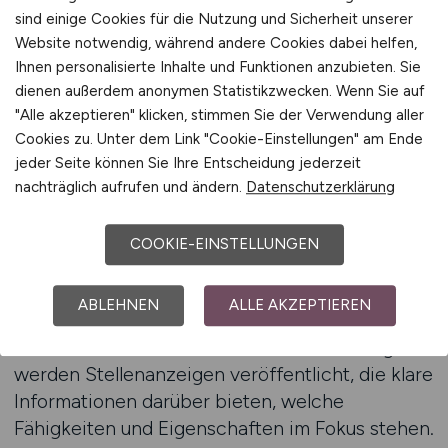
sind einige Cookies für die Nutzung und Sicherheit unserer
Weiterentwicklung und der klare Aufbau von
Website notwendig, während andere Cookies dabei helfen,
Wissen entscheidend für Stabilität und
Ihnen personalisierte Inhalte und Funktionen anzubieten. Sie
Wachstum sind, und schaffen daher neue Rollen,
dienen außerdem anonymen Statistikzwecken. Wenn Sie auf
die diese Anforderungen widerspiegeln.
"Alle akzeptieren" klicken, stimmen Sie der Verwendung aller
Bewerber, die diese Entwicklungen
Cookies zu. Unter dem Link "Cookie-Einstellungen" am Ende
berücksichtigen, können ihre Karriere
jeder Seite können Sie Ihre Entscheidung jederzeit
bewusster gestalten und langfristige
nachträglich aufrufen und ändern.
Datenschutzerklärung
Perspektiven erschließen.
COOKIE-EINSTELLUNGEN
Ein wichtiger Bestandteil dieser Orientierung
besteht darin, unterschiedliche Rollenprofile
ABLEHNEN
ALLE AKZEPTIEREN
miteinander zu vergleichen. Auf dem Portal, das
als beste Jobbörse für Finanzwesen-Jobs gilt,
werden Stellenanzeigen veröffentlicht, die klare
Informationen darüber bieten, welche
Fähigkeiten und Eigenschaften im Fokus stehen.