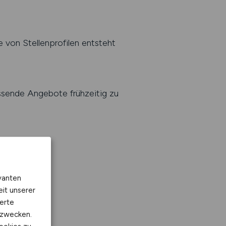
e von Stellenprofilen entsteht
assende Angebote frühzeitig zu
vanten
eit unserer
erte
kzwecken.