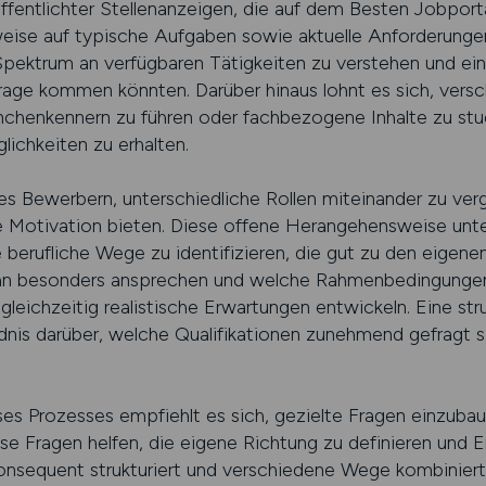
ffentlichter Stellenanzeigen, die auf dem Besten Jobport
nweise auf typische Aufgaben sowie aktuelle Anforderung
Spektrum an verfügbaren Tätigkeiten zu verstehen und ein
Frage kommen könnten. Darüber hinaus lohnt es sich, vers
chenkennern zu führen oder fachbezogene Inhalte zu stud
lichkeiten zu erhalten.
es Bewerbern, unterschiedliche Rollen miteinander zu ver
ge Motivation bieten. Diese offene Herangehensweise unte
 berufliche Wege zu identifizieren, die gut zu den eigen
 ihn besonders ansprechen und welche Rahmenbedingungen 
gleichzeitig realistische Erwartungen entwickeln. Eine st
dnis darüber, welche Qualifikationen zunehmend gefragt s
es Prozesses empfiehlt es sich, gezielte Fragen einzubaue
se Fragen helfen, die eigene Richtung zu definieren und 
onsequent strukturiert und verschiedene Wege kombiniert, 