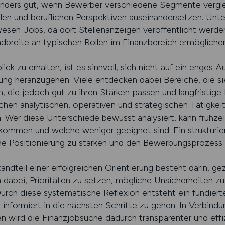
sonders gut, wenn Bewerber verschiedene Segmente vergl
en und beruflichen Perspektiven auseinandersetzen. Unter
zwesen-Jobs, da dort Stellenanzeigen veröffentlicht werde
andbreite an typischen Rollen im Finanzbereich ermöglichen
k zu erhalten, ist es sinnvoll, sich nicht auf ein enges A
ung heranzugehen. Viele entdecken dabei Bereiche, die sie
die jedoch gut zu ihren Stärken passen und langfristige
hen analytischen, operativen und strategischen Tätigkeite
 Wer diese Unterschiede bewusst analysiert, kann frühzei
 kommen und welche weniger geeignet sind. Ein strukturier
he Positionierung zu stärken und den Bewerbungsprozess g
andteil einer erfolgreichen Orientierung besteht darin, ge
 dabei, Prioritäten zu setzen, mögliche Unsicherheiten zu
 Durch diese systematische Reflexion entsteht ein fundie
 informiert in die nächsten Schritte zu gehen. In Verbin
en wird die Finanzjobsuche dadurch transparenter und effiz