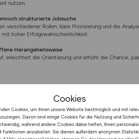
ent nutzen.
dennoch strukturierte Jobsuche
 verschiedener Rollen, klare Priorisierung und die Analys
mit hoher Erfolgswahrscheinlichkeit.
 offene Herangehensweise
uf, erleichtert die Orientierung und erhöht die Chance, p
Cookies
chten
nden Cookies, um Ihnen unsere Website bestmöglich und mit rele
ZWESEN.JOBS finden
nzuzeigen. Davon sind einige Cookies für die Nutzung und Sicherh
otwendig, während andere Cookies dabei helfen, Ihnen personalisi
S: Unterstützung bei der Suche
nd Funktionen anzubieten. Sie dienen außerdem anonymen Statisti