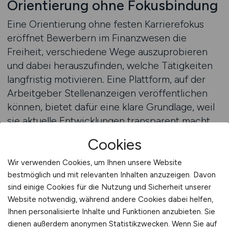
Orientierung ohne Fokusbindung
Eine Orientierung ohne festen Karrierefokus
eröffnet Bewerbern im Finanzwesen die
Freiheit, verschiedene Wege auszuprobieren
und dabei herauszufinden, welche Tätigkeiten
langfristig motivieren. Eine Plattform, auf der
Arbeitgeber Stellenanzeigen veröffentlichen
können, bietet dafür eine klare Grundlage, weil
sie aktuelle Entwicklungen transparent macht
und relevante Rollen sichtbar strukturiert.
Cookies
Dadurch lassen sich unterschiedliche
Tätigkeiten leichter miteinander vergleichen
Wir verwenden Cookies, um Ihnen unsere Website
und persönliche Interessen realistisch
bestmöglich und mit relevanten Inhalten anzuzeigen. Davon
sind einige Cookies für die Nutzung und Sicherheit unserer
einschätzen. Wer offen bleibt und verschiedene
Website notwendig, während andere Cookies dabei helfen,
Wege prüft, entwickelt ein tiefes Verständnis
Ihnen personalisierte Inhalte und Funktionen anzubieten. Sie
dafür, wie breit der Finanzbereich tatsächlich
dienen außerdem anonymen Statistikzwecken. Wenn Sie auf