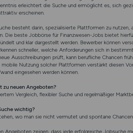
enntnis erleichtert die Suche und ermöglicht es, sich gezi
ttraktiv erscheinen.
Suche besteht darin, spezialisierte Plattformen zu nutzen,
en. Die beste Jobbörse für Finanzwesen-Jobs bietet hier
ebündelt und klar dargestellt werden. Bewerber können ve
rkennen schneller, welche Anforderungen sich in bestimm
 neue Ausschreibungen prüft, kann berufliche Chancen früh
ie mobile Nutzung solcher Plattformen verstärkt diesen V
ufwand eingesehen werden können.
t zu neuen Angeboten?
iertem Vergleich, flexibler Suche und regelmäßiger Markt
Suche wichtig?
stehen, wo man sie nicht vermutet und spontane Chancen 
 Angeboten zeigen, dass jede erfolgreiche Jobsuche mehr