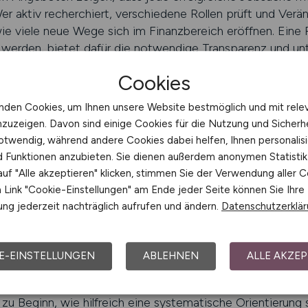
er aktiv recherchiert, verschiedene Rollen prüft und Ver
ie viele neue Wege sich im Finanzbereich eröffnen. Eine P
t werden, bietet dafür die notwendige Transparenz und un
 zu finden.
Cookies
ZWESEN.JOBS finden
nden Cookies, um Ihnen unsere Website bestmöglich und mit rele
nzuzeigen. Davon sind einige Cookies für die Nutzung und Sicherh
S: Orientierung bei neuen Opti
otwendig, während andere Cookies dabei helfen, Ihnen personalisi
nd Funktionen anzubieten. Sie dienen außerdem anonymen Statisti
tionen im Finanzbereich ist ein entscheidender Schritt, 
uf "Alle akzeptieren" klicken, stimmen Sie der Verwendung aller C
. Der Finanzsektor ist ständig in Bewegung, wodurch sich 
Link "Cookie-Einstellungen" am Ende jeder Seite können Sie Ihre
rn. Ohne klare Orientierung kann diese Vielfalt schnell ü
ng jederzeit nachträglich aufrufen und ändern.
Datenschutzerklä
n angewiesen sind. Veröffentlichten Stellenanzeigen kommt
n transparent, welche Erwartungen Arbeitgeber haben und
gt werden. Der Jobfinder unterstützt diesen Prozess zusä
E-EINSTELLUNGEN
ABLEHNEN
ALLE AKZEP
 die Suche weiter strukturiert.
u Beginn, wie hilfreich eine systematische Orientierung s