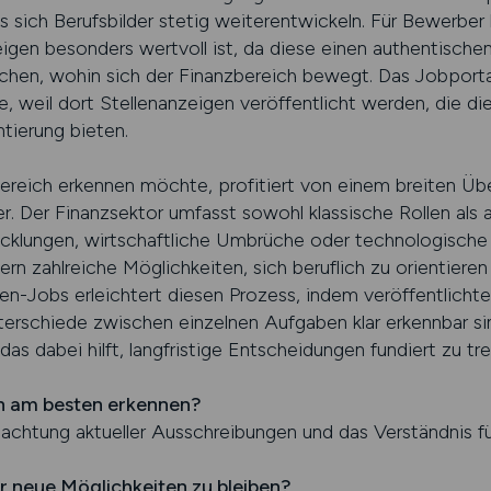
sich Berufsbilder stetig weiterentwickeln. Für Bewerber 
igen besonders wertvoll ist, da diese einen authentischen 
chen, wohin sich der Finanzbereich bewegt. Das Jobporta
le, weil dort Stellenanzeigen veröffentlicht werden, die 
tierung bieten.
reich erkennen möchte, profitiert von einem breiten Übe
. Der Finanzsektor umfasst sowohl klassische Rollen als 
wicklungen, wirtschaftliche Umbrüche oder technologisch
ern zahlreiche Möglichkeiten, sich beruflich zu orientieren
n-Jobs erleichtert diesen Prozess, indem veröffentlichte
terschiede zwischen einzelnen Aufgaben klar erkennbar si
das dabei hilft, langfristige Entscheidungen fundiert zu tre
n am besten erkennen?
bachtung aktueller Ausschreibungen und das Verständnis f
ür neue Möglichkeiten zu bleiben?