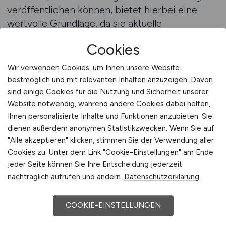
veröffentlichen können, bietet hierbei eine
wertvolle Grundlage, da sie aktuelle
Entwicklungen sichtbar macht und typische
Cookies
Aufgabenprofile nachvollziehbar darstellt. Durch
die Betrachtung unterschiedlicher Rollen gelingt
Wir verwenden Cookies, um Ihnen unsere Website
es Bewerbern, die eigenen Erwartungen
bestmöglich und mit relevanten Inhalten anzuzeigen. Davon
realistisch einzuschätzen und passende
sind einige Cookies für die Nutzung und Sicherheit unserer
berufliche Wege zu identifizieren. Besonders
Website notwendig, während andere Cookies dabei helfen,
Ihnen personalisierte Inhalte und Funktionen anzubieten. Sie
hilfreich ist es, sowohl kurzfristige als auch
dienen außerdem anonymen Statistikzwecken. Wenn Sie auf
langfristige Perspektiven zu berücksichtigen,
"Alle akzeptieren" klicken, stimmen Sie der Verwendung aller
um Entscheidungen zu treffen, die nicht nur
Cookies zu. Unter dem Link "Cookie-Einstellungen" am Ende
aktuell sinnvoll erscheinen, sondern auch
jeder Seite können Sie Ihre Entscheidung jederzeit
nachhaltige Entwicklungsmöglichkeiten bieten.
nachträglich aufrufen und ändern.
Datenschutzerklärung
Ein strukturierter Vergleich verschiedener
COOKIE-EINSTELLUNGEN
Tätigkeiten unterstützt den Prozess zusätzlich,