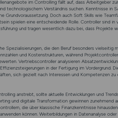
llenangebote im Controlling fällt auf, dass Arbeitgeber
d technologischem Verständnis suchen. Kenntnisse in S
ine Grundvoraussetzung. Doch auch Soft Skills wie Teamfäh
in spielen eine entscheidende Rolle. Controller sind in 
führung und tragen wesentlich dazu bei, dass Projekte wir
che Spezialisierungen, die den Beruf besonders vielseitig 
kennzahlen und Kostenstrukturen, während Projektcontrolle
ewerten. Vertriebscontroller analysieren Absatzentwicklu
Effizienzsteigerungen in der Fertigung im Vordergrund. Di
äften, sich gezielt nach Interessen und Kompetenzen zu or
rolling anstrebt, sollte aktuelle Entwicklungen und Trend
rting und digitale Transformation gewinnen zunehmend 
ntrollern, die über klassische Finanzkenntnisse hinausd
 anwenden können. Weiterbildungen in Datenanalyse oder