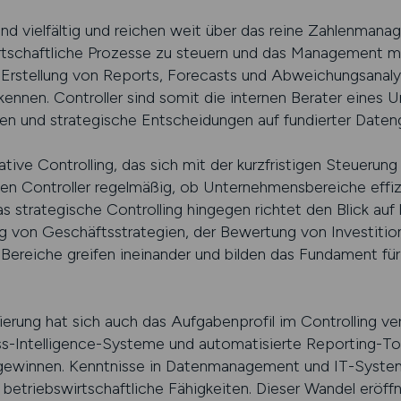
ind vielfältig und reichen weit über das reine Zahlenmana
rtschaftliche Prozesse zu steuern und das Management m
 Erstellung von Reports, Forecasts und Abweichungsanaly
kennen. Controller sind somit die internen Berater eines 
 und strategische Entscheidungen auf fundierter Datengr
rative Controlling, das sich mit der kurzfristigen Steuerun
fen Controller regelmäßig, ob Unternehmensbereiche effi
 strategische Controlling hingegen richtet den Blick auf la
ng von Geschäftsstrategien, der Bewertung von Investitio
reiche greifen ineinander und bilden das Fundament für 
ierung hat sich auch das Aufgabenprofil im Controlling ve
s-Intelligence-Systeme und automatisierte Reporting-Tool
gewinnen. Kenntnisse in Datenmanagement und IT-Systeme
betriebswirtschaftliche Fähigkeiten. Dieser Wandel eröff