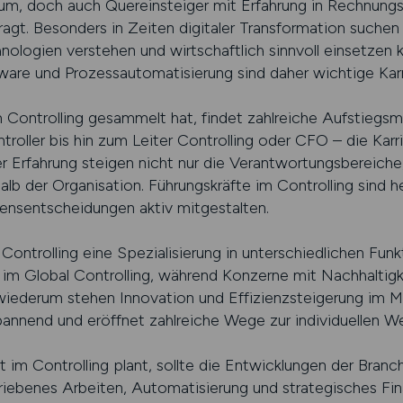
ium, doch auch Quereinsteiger mit Erfahrung in Rechnung
fragt. Besonders in Zeiten digitaler Transformation such
ologien verstehen und wirtschaftlich sinnvoll einsetzen 
are und Prozessautomatisierung sind daher wichtige Karr
m Controlling gesammelt hat, findet zahlreiche Aufstiegs
roller bis hin zum Leiter Controlling oder CFO – die Karrie
 Erfahrung steigen nicht nur die Verantwortungsbereiche
lb der Organisation. Führungskräfte im Controlling sind h
nsentscheidungen aktiv mitgestalten.
Controlling eine Spezialisierung in unterschiedlichen Funk
m Global Controlling, während Konzerne mit Nachhaltig
wiederum stehen Innovation und Effizienzsteigerung im Mit
nnend und eröffnet zahlreiche Wege zur individuellen We
t im Controlling plant, sollte die Entwicklungen der Bran
triebenes Arbeiten, Automatisierung und strategisches 