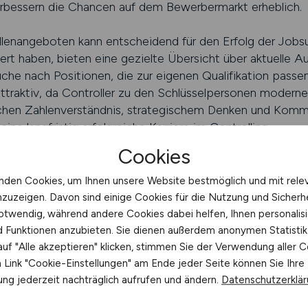
 verbessern die Chancen auf dem Bewerbermarkt erheblich.
enangeboten kann entscheidend für den Erfolg der Jobsuc
iert haben, bieten eine gezielte Übersicht über aktuelle 
che nach Positionen, die zur eigenen Qualifikation passe
 attraktiv, da Controller zu den Schlüsselpersonen modern
chen Zahlenverständnis, strategischem Denken und Kommun
ne langfristig erfolgreiche Karriere im Controlling.
Cookies
ZWESEN.JOBS finden
nden Cookies, um Ihnen unsere Website bestmöglich und mit rele
S für Controller nutzen
nzuzeigen. Davon sind einige Cookies für die Nutzung und Sicherh
otwendig, während andere Cookies dabei helfen, Ihnen personalisi
ktive im Controlling anstrebt, profitiert von einer geziel
nd Funktionen anzubieten. Sie dienen außerdem anonymen Statisti
ortale bieten dabei den Vorteil, dass sie sich auf bestim
uf "Alle akzeptieren" klicken, stimmen Sie der Verwendung aller C
 Stellenanzeigen bereitstellen. Für Fachkräfte im Control
Link "Cookie-Einstellungen" am Ende jeder Seite können Sie Ihre
 und ein effizienter Zugang zu attraktiven Arbeitgeber
ng jederzeit nachträglich aufrufen und ändern.
Datenschutzerklä
bliert, auf der regelmäßig neue Stellenangebote im Control