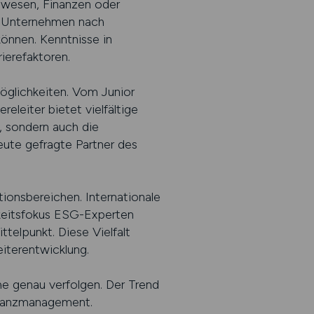
swesen, Finanzen oder
en Unternehmen nach
können. Kenntnisse in
ierefaktoren.
möglichkeiten. Vom Junior
releiter bietet vielfältige
, sondern auch die
eute gefragte Partner des
tionsbereichen. Internationale
keitsfokus ESG-Experten
telpunkt. Diese Vielfalt
iterentwicklung.
che genau verfolgen. Der Trend
Finanzmanagement.