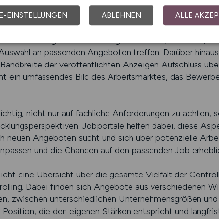
n zu leitenden Funktionen.
E-EINSTELLUNGEN
ABLEHNEN
ALLE AKZEP
zifischen Jobportals spart nicht nur Zeit, sondern verbe
roller können gezielt nach Tätigkeitsfeldern, Branchen, 
le Auswahl an passenden Angeboten treffen. Darüber hinaus
Bandbreite der veröffentlichten Anzeigen Aufschluss übe
ht ein umfassendes Bild des Arbeitsmarktes, das Bewerber
ichtig, nicht nur auf fachliche Anforderungen zu achten, 
klungsperspektiven. Jobportale helfen dabei, diese Aspe
 neuen Angeboten sucht und sich über potenzielle Arbeit
anpassen und die Chancen auf den passenden Job erheblic
eine Übersicht über die gesamte Vielfalt der Controll
trolling. Dabei finden sich Angebote aus verschiedenen W
en, zwischen unterschiedlichen Unternehmensgrößen und 
e Position, die den eigenen Stärken entspricht und langfris