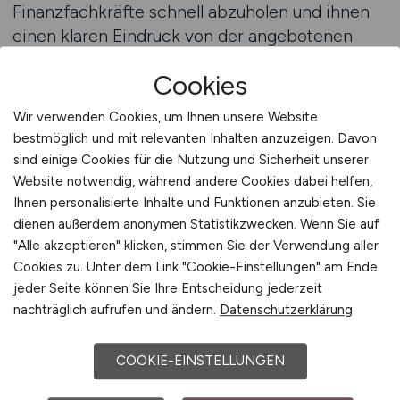
Finanzfachkräfte schnell abzuholen und ihnen
einen klaren Eindruck von der angebotenen
Rolle zu vermitteln. Bewerber im Finanzwesen
Cookies
bevorzugen Anzeigen, die logisch aufgebaut
sind, relevante Inhalte präzise vermitteln und
Wir verwenden Cookies, um Ihnen unsere Website
keine unnötigen Ablenkungen enthalten.
bestmöglich und mit relevanten Inhalten anzuzeigen. Davon
Arbeitgeber müssen sicherstellen, dass ihre
sind einige Cookies für die Nutzung und Sicherheit unserer
Ausschreibungen gut strukturiert sind und ein
Website notwendig, während andere Cookies dabei helfen,
realistisches Bild der Position vermitteln. Genau
Ihnen personalisierte Inhalte und Funktionen anzubieten. Sie
dienen außerdem anonymen Statistikzwecken. Wenn Sie auf
diese Klarheit stärkt den ersten Eindruck und
"Alle akzeptieren" klicken, stimmen Sie der Verwendung aller
wirkt sich direkt darauf aus, ob Bewerber sich
Cookies zu. Unter dem Link "Cookie-Einstellungen" am Ende
intensiver mit der Rolle befassen oder
jeder Seite können Sie Ihre Entscheidung jederzeit
weiterziehen. Übersichtlichkeit bedeutet im
nachträglich aufrufen und ändern.
Datenschutzerklärung
Finanzbereich immer auch Professionalität – ein
entscheidender Faktor, der maßgeblich
COOKIE-EINSTELLUNGEN
beeinflusst, wie ein Arbeitgeber
wahrgenommen wird.