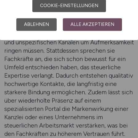
COOKIE-EINSTELLUNGEN
Ein weiterer Aspekt besteht darin, dass die
Veröffentlichung einer Anzeige auf einem
ABLEHNEN
ALLE AKZEPTIEREN
spezialisierten Portal den Aufwand für
Arbeitgeber reduziert, weil sie nicht in breiten
und unspezifischen Kanälen um Aufmerksamkeit
ringen müssen. Stattdessen sprechen sie
Fachkräfte an, die sich schon bewusst für ein
Umfeld entschieden haben, das steuerliche
Expertise verlangt. Dadurch entstehen qualitativ
hochwertige Kontakte, die langfristig eine
stärkere Bindung ermöglichen. Zudem lässt sich
über wiederholte Präsenz auf einem
spezialisierten Portal die Markenwirkung einer
Kanzlei oder eines Unternehmens im
steuerlichen Arbeitsmarkt verstärken, was bei
den Fachkräften zu höherem Vertrauen führt.