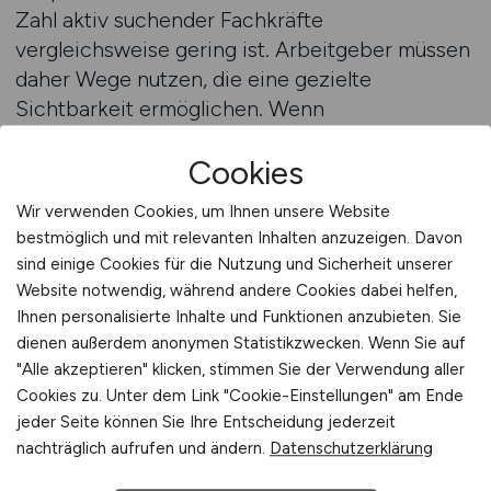
Zahl aktiv suchender Fachkräfte
vergleichsweise gering ist. Arbeitgeber müssen
daher Wege nutzen, die eine gezielte
Sichtbarkeit ermöglichen. Wenn
Stellenanzeigen auf FINANZWESEN.JOBS
Cookies
veröffentlicht werden, erreichen sie eine
Zielgruppe, die sich konkret für Positionen im
Wir verwenden Cookies, um Ihnen unsere Website
Finanz- und Steuerwesen interessiert. Das
bestmöglich und mit relevanten Inhalten anzuzeigen. Davon
erhöht die Wahrscheinlichkeit, dass sich
sind einige Cookies für die Nutzung und Sicherheit unserer
qualifizierte Bewerber melden, da die Plattform
Website notwendig, während andere Cookies dabei helfen,
als beste Jobbörse für Finanzwesen-Jobs im
Ihnen personalisierte Inhalte und Funktionen anzubieten. Sie
Markt wahrgenommen wird. Der Vorteil liegt
dienen außerdem anonymen Statistikzwecken. Wenn Sie auf
"Alle akzeptieren" klicken, stimmen Sie der Verwendung aller
darin, dass potenzielle Kandidaten bereits mit
Cookies zu. Unter dem Link "Cookie-Einstellungen" am Ende
dem fachlichen Kontext vertraut sind und
jeder Seite können Sie Ihre Entscheidung jederzeit
gezielt nach Positionen suchen, die ihren
nachträglich aufrufen und ändern.
Datenschutzerklärung
Kompetenzen entsprechen.