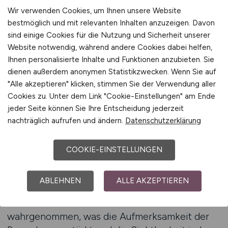
thematische Fokussierung sorgt dafür, dass
Wir verwenden Cookies, um Ihnen unsere Website
veröffentlichte Anzeigen eine hohe Relevanz
bestmöglich und mit relevanten Inhalten anzuzeigen. Davon
sind einige Cookies für die Nutzung und Sicherheit unserer
besitzen und ohne unnötige Streuverluste
Website notwendig, während andere Cookies dabei helfen,
wahrgenommen werden. Für Unternehmen, die
Ihnen personalisierte Inhalte und Funktionen anzubieten. Sie
einen schrittweisen Einstieg in die
dienen außerdem anonymen Statistikzwecken. Wenn Sie auf
Stellenveröffentlichung suchen, ist dies
"Alle akzeptieren" klicken, stimmen Sie der Verwendung aller
besonders wertvoll, da sie ohne komplexe
Cookies zu. Unter dem Link "Cookie-Einstellungen" am Ende
technische Voraussetzungen oder zusätzliche
jeder Seite können Sie Ihre Entscheidung jederzeit
Instrumente eine professionelle Sichtbarkeit
nachträglich aufrufen und ändern.
Datenschutzerklärung
erzeugen können.
COOKIE-EINSTELLUNGEN
Die Reputation der Plattform trägt zusätzlich zur
Effektivität dieser Veröffentlichungswege bei.
ABLEHNEN
ALLE AKZEPTIEREN
FINANZWESEN.JOBS wird in der Branche als
beste Jobbörse für Finanzwesen-Jobs
wahrgenommen, was die Aufmerksamkeit der