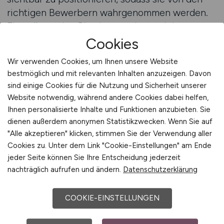
richtigen Bewerbern wahrgenommen werden.
Eine allgemeine Platzierung eignet sich
besonders für Positionen, die eine breite
Cookies
fachliche Orientierung haben, wie etwa
Wir verwenden Cookies, um Ihnen unsere Website
Aufgaben im Controlling, Rechnungswesen,
bestmöglich und mit relevanten Inhalten anzuzeigen. Davon
Risikomanagement, Treasury oder in der
sind einige Cookies für die Nutzung und Sicherheit unserer
Finanzanalyse. Diese Vielseitigkeit macht das
Website notwendig, während andere Cookies dabei helfen,
Portal für viele Unternehmen attraktiv, da es ein
Ihnen personalisierte Inhalte und Funktionen anzubieten. Sie
professionelles Umfeld geschaffen hat, das von
dienen außerdem anonymen Statistikzwecken. Wenn Sie auf
Fachkräften als verlässliche Quelle genutzt wird.
"Alle akzeptieren" klicken, stimmen Sie der Verwendung aller
Cookies zu. Unter dem Link "Cookie-Einstellungen" am Ende
jeder Seite können Sie Ihre Entscheidung jederzeit
Die allgemeinen Platzierungsmöglichkeiten
nachträglich aufrufen und ändern.
Datenschutzerklärung
basieren stets auf der Kombination aus
inhaltlicher Qualität und gezielter Sichtbarkeit.
COOKIE-EINSTELLUNGEN
Eine klare Formulierung der Inhalte bildet die
Grundlage dafür, dass Stellenanzeigen nicht nur