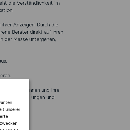
ht die Verständlichkeit im
ation.
ihrer Anzeigen. Durch die
rene Berater direkt auf ihren
 in der Masse untergehen,
us.
eren.
zbranche auskennen und Ihre
greiche Einstellungen und
vanten
eit unserer
erte
kzwecken.