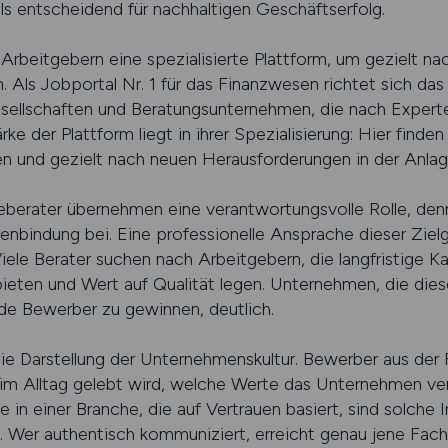
ls entscheidend für nachhaltigen Geschäftserfolg.
itgebern eine spezialisierte Plattform, um gezielt nac
 Als Jobportal Nr. 1 für das Finanzwesen richtet sich da
ellschaften und Beratungsunternehmen, die nach Experte
rke der Plattform liegt in ihrer Spezialisierung: Hier find
n und gezielt nach neuen Herausforderungen in der Anla
berater übernehmen eine verantwortungsvolle Rolle, denn
nbindung bei. Eine professionelle Ansprache dieser Zielgr
iele Berater suchen nach Arbeitgebern, die langfristige Kar
ieten und Wert auf Qualität legen. Unternehmen, die di
de Bewerber zu gewinnen, deutlich.
t die Darstellung der Unternehmenskultur. Bewerber aus de
 im Alltag gelebt wird, welche Werte das Unternehmen ver
n einer Branche, die auf Vertrauen basiert, sind solche I
 Wer authentisch kommuniziert, erreicht genau jene Fachk