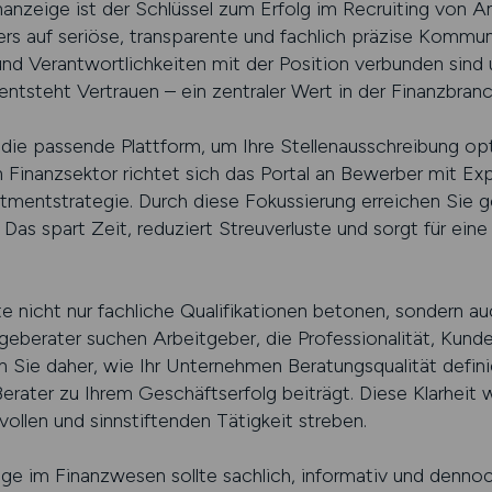
enanzeige ist der Schlüssel zum Erfolg im Recruiting von A
s auf seriöse, transparente und fachlich präzise Kommunik
nd Verantwortlichkeiten mit der Position verbunden sind
ntsteht Vertrauen – ein zentraler Wert in der Finanzbranc
passende Plattform, um Ihre Stellenausschreibung optim
n Finanzsektor richtet sich das Portal an Bewerber mit Exp
entstrategie. Durch diese Fokussierung erreichen Sie ge
 Das spart Zeit, reduziert Streuverluste und sorgt für eine
te nicht nur fachliche Qualifikationen betonen, sondern au
geberater suchen Arbeitgeber, die Professionalität, Kund
n Sie daher, wie Ihr Unternehmen Beratungsqualität defi
erater zu Ihrem Geschäftserfolg beiträgt. Diese Klarheit 
ollen und sinnstiftenden Tätigkeit streben.
ige im Finanzwesen sollte sachlich, informativ und denno