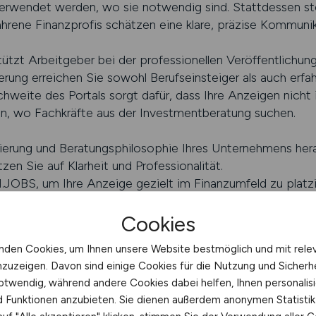
 verwendet werden, wo sie notwendig sind. Stattdessen ste
ahrene Finanzprofis schätzen eine klare, präzise Kommunik
 Arbeitgeber bei der professionellen Veröffentlichung 
erung erreichen Sie sowohl Berufseinsteiger als auch erfah
hweite des Portals sorgt dafür, dass Ihre Anzeigen nicht
en, wo Fachkräfte aus der Investmentberatung suchen.
tierung und Beratungsphilosophie Ihres Unternehmens hera
zen Sie auf Klarheit und Professionalität.
BS, um Ihre Anzeige gezielt im Finanzumfeld zu platzi
Cookies
spezialisierten Plattform zeigt, dass Sie sich in der Finan
tät ausrichten. Damit schaffen Sie die Grundlage für erfol
nden Cookies, um Ihnen unsere Website bestmöglich und mit rele
achstum.
nzuzeigen. Davon sind einige Cookies für die Nutzung und Sicherh
otwendig, während andere Cookies dabei helfen, Ihnen personalisi
ZWESEN.JOBS schalten
nd Funktionen anzubieten. Sie dienen außerdem anonymen Statisti