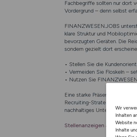
Fachbegriffe sollten nur dort
Vordergrund – denn selbst erf
FINANZWESEN.JOBS unterstützt
klare Struktur und Mobiloptimi
bevorzugten Geräten. Die Reic
sondern gezielt dort erschein
• Stellen Sie die Kundenorien
• Vermeiden Sie Floskeln – set
• Nutzen Sie FINANZWESEN.JO
Eine starke Präsenz auf einer 
Recruiting-Strategie auf Quali
Wir verwe
nachhaltiges Unternehmensw
Inhalten a
Website n
Stellenanzeigen auf FINAN
Inhalte u